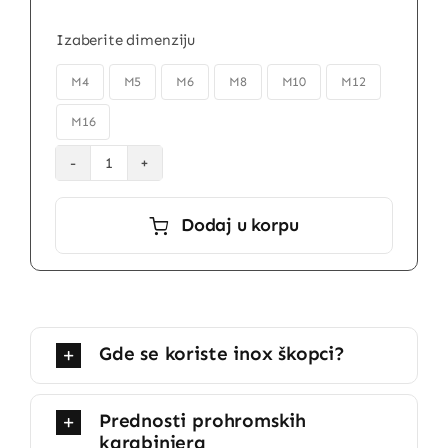
od
94,80 rsd
Izaberite dimenziju
do
1.238,40 rsd

M4
M5
M6
M8
M10
M12
M16
Prohromski
škopci
Dodaj u korpu
AISI316
količina
Gde se koriste inox škopci?
Prednosti prohromskih
karabinjera