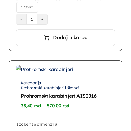
120mm
Karabinjer
sa
Dodaj u korpu
osiguračem
količina
Prohromski karabinjeri i škopci
Prohromski karabinjeri AISI316
Raspon
38,40
rsd
–
570,00
rsd
cena:
od
38,40 rsd
Izaberite dimenziju
do