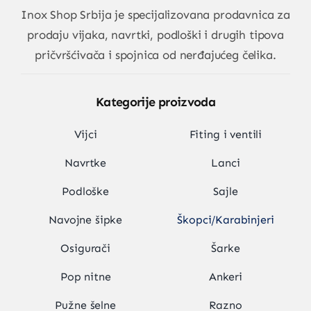
Inox Shop Srbija
je specijalizovana prodavnica za
prodaju vijaka, navrtki, podloški i drugih tipova
pričvršćivača i spojnica od nerđajućeg čelika.
Kategorije proizvoda
Vijci
Fiting i ventili
Navrtke
Lanci
Podloške
Sajle
Navojne šipke
Škopci/Karabinjeri
Osigurači
Šarke
Pop nitne
Ankeri
Pužne šelne
Razno