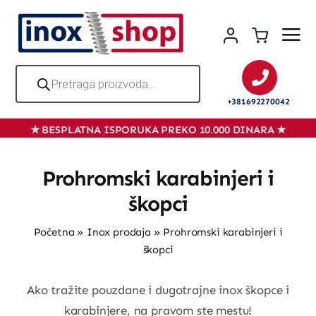
Skip
to
content
Products
search
+381692270042
Prohromski karabinjeri i
škopci
Početna
»
Inox prodaja
»
Prohromski karabinjeri i
škopci
Ako tražite pouzdane i dugotrajne inox škopce i
karabinjere, na pravom ste mestu!