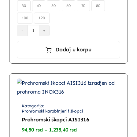
570,00 rsd

30
40
50
60
70
80
100
120
Prohromski
karabinjeri
Dodaj u korpu
AISI316
količina
Prohromski karabinjeri i škopci
Prohromski škopci AISI316
Raspon
94,80
rsd
–
1.238,40
rsd
cena: