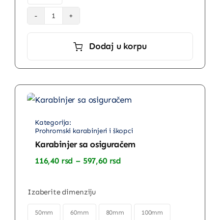
Karabinjer
sa
Dodaj u korpu
okom
A4
količina
Prohromski karabinjeri i škopci
Karabinjer sa osiguračem
Raspon
116,40
rsd
–
597,60
rsd
cena:
od
116,40 rsd
Izaberite dimenziju
do
597,60 rsd

50mm
60mm
80mm
100mm