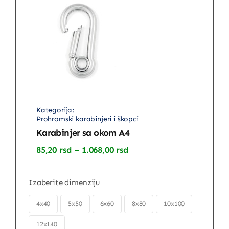
Prohromski karabinjeri i škopci
Karabinjer sa okom A4
Raspon
85,20
rsd
–
1.068,00
rsd
cena:
od
85,20 rsd
Izaberite dimenziju
do
1.068,00 rsd

4x40
5x50
6x60
8x80
10x100
12x140