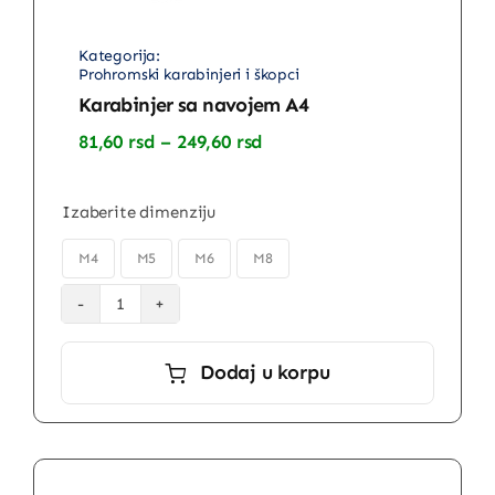
Prohromski karabinjeri i škopci
Karabinjer sa navojem A4
Raspon
81,60
rsd
–
249,60
rsd
cena:
od
81,60 rsd
Izaberite dimenziju
do
249,60 rsd

M4
M5
M6
M8
Karabinjer
sa
Dodaj u korpu
navojem
A4
količina