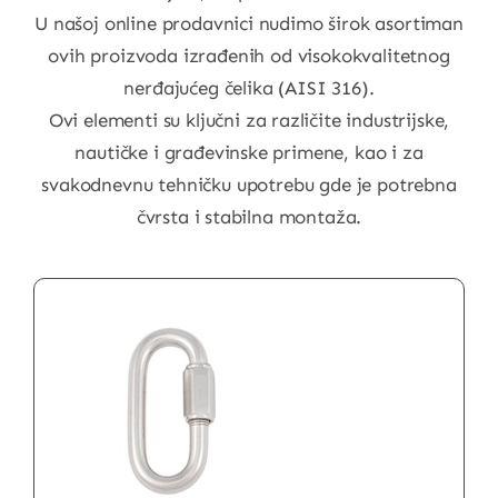
U našoj online prodavnici nudimo širok asortiman
ovih proizvoda izrađenih od visokokvalitetnog
nerđajućeg čelika (AISI 316).
Ovi elementi su ključni za različite industrijske,
nautičke i građevinske primene, kao i za
svakodnevnu tehničku upotrebu gde je potrebna
čvrsta i stabilna montaža.