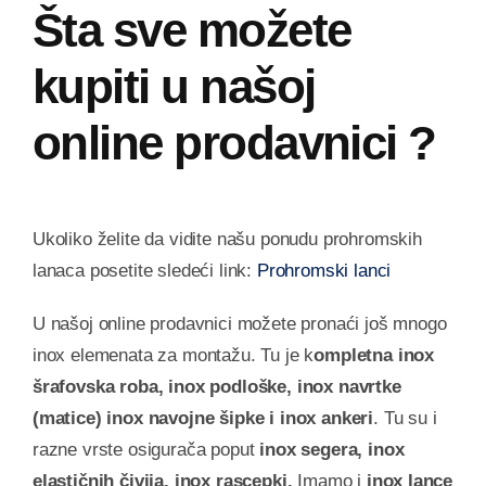
Šta sve možete
kupiti u našoj
online prodavnici ?
Ukoliko želite da vidite našu ponudu prohromskih
lanaca posetite sledeći link:
Prohromski lanci
U našoj online prodavnici možete pronaći još mnogo
inox elemenata za montažu. Tu je k
ompletna inox
šrafovska roba, inox podloške, inox navrtke
(matice) inox navojne šipke i inox ankeri
. Tu su i
razne vrste osigurača poput
inox segera, inox
elastičnih čivija, inox rascepki.
Imamo i
inox lance