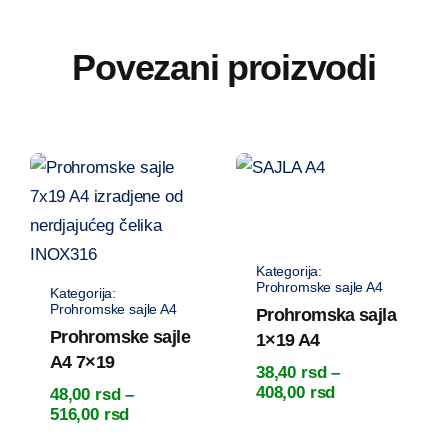
Povezani proizvodi
Prohromske sajle A4
Prohromske sajle A4
Prohromska sajla
Prohromske sajle
1×19 A4
A4 7×19
38,40
rsd
–
Raspon
408,00
rsd
48,00
rsd
–
cena:
Raspon
516,00
rsd
od
cena: