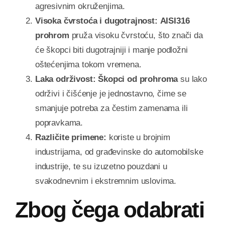
agresivnim okruženjima.
Visoka čvrstoća i dugotrajnost:
AISI316
prohrom
pruža visoku čvrstoću, što znači da
će škopci biti dugotrajniji i manje podložni
oštećenjima tokom vremena.
Laka održivost:
Škopci od prohroma
su lako
održivi i čišćenje je jednostavno, čime se
smanjuje potreba za čestim zamenama ili
popravkama.
Različite primene:
koriste u brojnim
industrijama, od građevinske do automobilske
industrije, te su izuzetno pouzdani u
svakodnevnim i ekstremnim uslovima.
Zbog čega odabrati