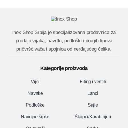
Inox Shop Srbija
je specijalizovana prodavnica za
prodaju vijaka, navrtki, podloški i drugih tipova
pričvršćivača i spojnica od nerđajućeg čelika.
Kategorije proizvoda
Vijci
Fiting i ventili
Navrtke
Lanci
Podloške
Sajle
Navojne šipke
Škopci/Karabinjeri