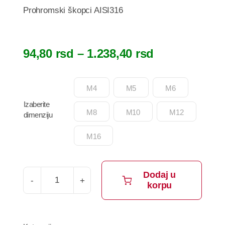
Prohromski škopci AISI316
Raspon
94,80
rsd
–
1.238,40
rsd
cena:
od

M4
M5
M6
94,80 rsd
Izaberite
do
M8
M10
M12
dimenziju
1.238,40 rsd
M16
Dodaj u
korpu
Prohromski
škopci
AISI316