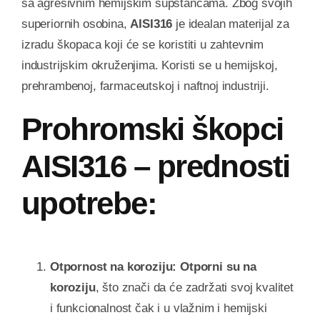
sa agresivnim hemijskim supstancama. Zbog svojih
superiornih osobina,
AISI316
je idealan materijal za
izradu škopaca koji će se koristiti u zahtevnim
industrijskim okruženjima. Koristi se u hemijskoj,
prehrambenoj, farmaceutskoj i naftnoj industriji.
Prohromski škopci
AISI316 – prednosti
upotrebe:
Otpornost na koroziju:
Otporni su na
koroziju
, što znači da će zadržati svoj kvalitet
i funkcionalnost čak i u vlažnim i hemijski