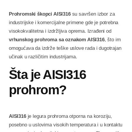
Prohromski škopci AISI316
su savršen izbor za
industrijske i komercijalne primene gde je potrebna
visokokvalitetna i izdržljiva oprema. Izrađeni od
vrhunskog prohroma sa oznakom AISI316
, što im
omogućava da izdrže teške uslove rada i dugotrajan
učinak u različitim industrijama.
Šta je AISI316
prohrom?
AISI316
je legura prohroma otporna na koroziju,
posebno u uslovima visokih temperatura i u kontaktu