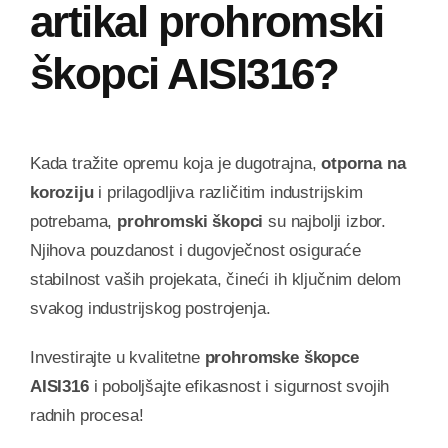
artikal prohromski
škopci AISI316?
Kada tražite opremu koja je dugotrajna,
otporna na
koroziju
i prilagodljiva različitim industrijskim
potrebama,
prohromski škopci
su najbolji izbor.
Njihova pouzdanost i dugovječnost osiguraće
stabilnost vaših projekata, čineći ih ključnim delom
svakog industrijskog postrojenja.
Investirajte u kvalitetne
prohromske škopce
AISI316
i poboljšajte efikasnost i sigurnost svojih
radnih procesa!