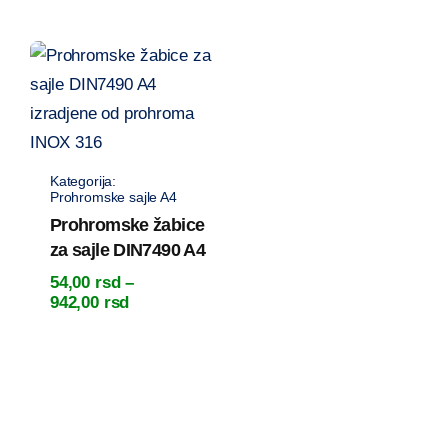
38,40 rsd
od
do
48,00 rsd
408,00 rsd
do
516,00 rsd
Prohromske sajle A4
Prohromske žabice
za sajle DIN7490 A4
54,00
rsd
–
Raspon
942,00
rsd
cena:
od
54,00 rsd
do
942,00 rsd