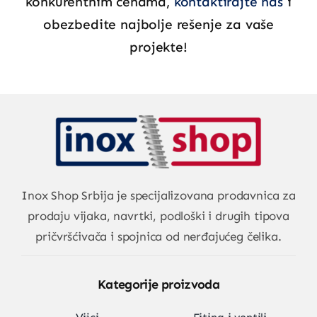
konkurentnim cenama,
kontaktirajte nas
i
obezbedite najbolje rešenje za vaše
projekte!
Inox Shop Srbija
je specijalizovana prodavnica za
prodaju vijaka, navrtki, podloški i drugih tipova
pričvršćivača i spojnica od nerđajućeg čelika.
Kategorije proizvoda