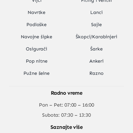
Vijci
Fiting i ventili
Navrtke
Lanci
Podloške
Sajle
Navojne šipke
Škopci/Karabinjeri
Osigurači
Šarke
Pop nitne
Ankeri
Pužne šelne
Razno
Radno vreme
Pon – Pet: 07:00 – 16:00
Subota: 07:30 – 13:30
Saznajte više