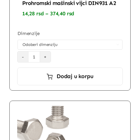
Prohromski mašinski vijci DIN931 A2
Raspon
14,28
rsd
–
374,40
rsd
cena:
od
14,28 rsd
Dimenzije
do
374,40 rsd

Prohromski
mašinski
Dodaj u korpu
vijci
DIN931
A2
količina