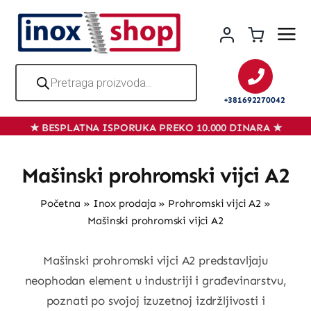
Skip
to
content
Products
search
+381692270042
Mašinski prohromski vijci A2
Početna
»
Inox prodaja
»
Prohromski vijci A2
»
Mašinski prohromski vijci A2
Mašinski prohromski vijci A2 predstavljaju
neophodan element u industriji i građevinarstvu,
poznati po svojoj izuzetnoj izdržljivosti i