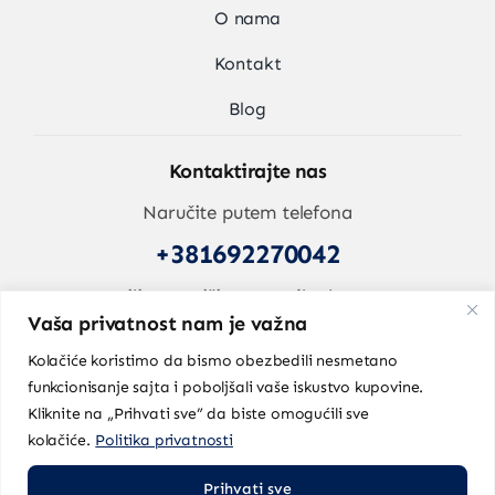
O nama
Kontakt
Blog
Kontaktirajte nas
Naručite putem telefona
+381692270042
ili nam pišite na mejl adresu
Vaša privatnost nam je važna
prodaja@inox-shop.rs
Kolačiće koristimo da bismo obezbedili nesmetano
funkcionisanje sajta i poboljšali vaše iskustvo kupovine.
Pratite nas na društvenim mrežama
Kliknite na „Prihvati sve” da biste omogućili sve
kolačiće.
Politika privatnosti
Prihvati sve