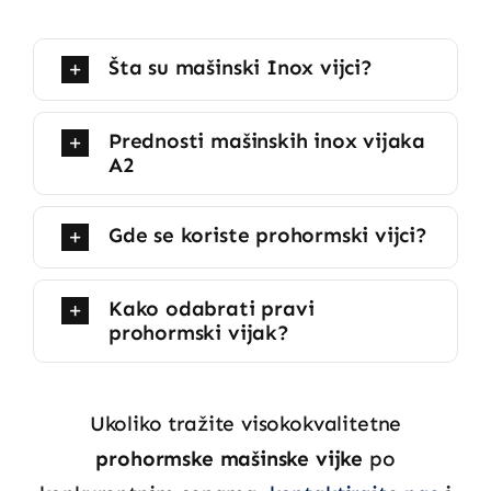
količina
Šta su mašinski Inox vijci?
Prednosti mašinskih inox vijaka
A2
Gde se koriste prohormski vijci?
Kako odabrati pravi
prohormski vijak?
Ukoliko tražite visokokvalitetne
prohormske mašinske vijke
po