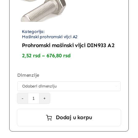
Mašinski prohromski vijci A2
Prohromski mašinski vijci DIN933 A2
Raspon
2,52
rsd
–
676,80
rsd
cena:
od
2,52 rsd
Dimenzije
do
676,80 rsd

Prohromski
mašinski
Dodaj u korpu
vijci
DIN933
A2