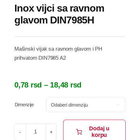
Inox vijci sa ravnom
glavom DIN7985H
Mašinski vijak sa ravnom glavom i PH
prihvatom DIN7985 A2
Raspon
0,78
rsd
–
18,48
rsd
cena:
od
Dimenzije

0,78 rsd
do
18,48 rsd
Dodaj u
korpu
Inox