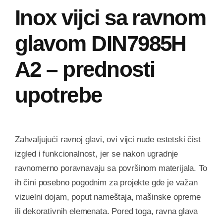
Inox vijci sa ravnom
glavom DIN7985H
A2 – prednosti
upotrebe
Zahvaljujući ravnoj glavi, ovi vijci nude estetski čist
izgled i funkcionalnost, jer se nakon ugradnje
ravnomerno poravnavaju sa površinom materijala. To
ih čini posebno pogodnim za projekte gde je važan
vizuelni dojam, poput nameštaja, mašinske opreme
ili dekorativnih elemenata. Pored toga, ravna glava