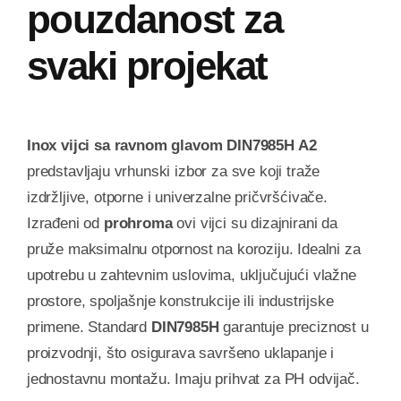
pouzdanost za
svaki projekat
Inox vijci sa ravnom glavom DIN7985H A2
predstavljaju vrhunski izbor za sve koji traže
izdržljive, otporne i univerzalne pričvršćivače.
Izrađeni od
prohroma
ovi vijci su dizajnirani da
pruže maksimalnu otpornost na koroziju. Idealni za
upotrebu u zahtevnim uslovima, uključujući vlažne
prostore, spoljašnje konstrukcije ili industrijske
primene. Standard
DIN7985H
garantuje preciznost u
proizvodnji, što osigurava savršeno uklapanje i
jednostavnu montažu. Imaju prihvat za PH odvijač.