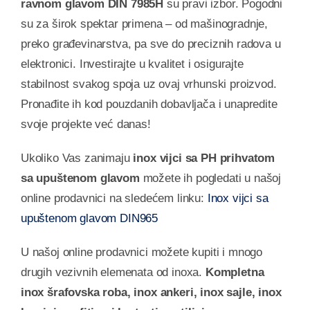
ravnom glavom DIN 7985H
su pravi izbor. Pogodni
su za širok spektar primena – od mašinogradnje,
preko građevinarstva, pa sve do preciznih radova u
elektronici. Investirajte u kvalitet i osigurajte
stabilnost svakog spoja uz ovaj vrhunski proizvod.
Pronađite ih kod pouzdanih dobavljača i unapredite
svoje projekte već danas!
Ukoliko Vas zanimaju
inox vijci sa PH prihvatom
sa upuštenom glavom
možete ih pogledati u našoj
online prodavnici na sledećem linku:
Inox vijci sa
upuštenom glavom DIN965
U našoj online prodavnici možete kupiti i mnogo
drugih vezivnih elemenata od inoxa.
Kompletna
inox šrafovska roba, inox ankeri, inox sajle, inox