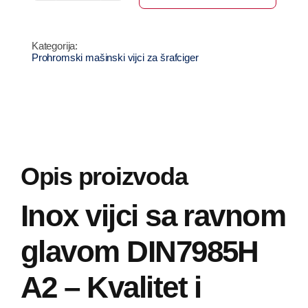
vijci
sa
ravnom
Prohromski mašinski vijci za šrafciger
glavom
DIN7985H
količina
Opis proizvoda
Inox vijci sa ravnom
glavom DIN7985H
A2 – Kvalitet i