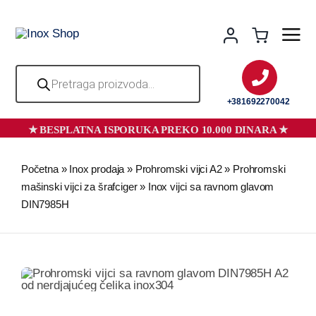
Skip
to
content
Products
search
+381692270042
Početna
»
Inox prodaja
»
Prohromski vijci A2
»
Prohromski
mašinski vijci za šrafciger
»
Inox vijci sa ravnom glavom
DIN7985H