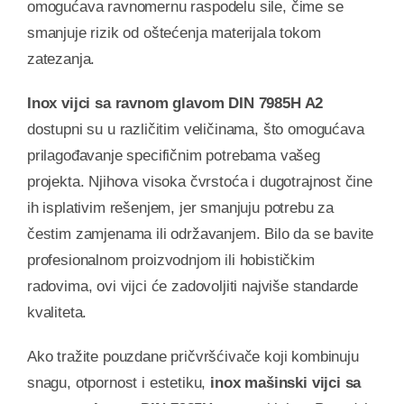
omogućava ravnomernu raspodelu sile, čime se
smanjuje rizik od oštećenja materijala tokom
zatezanja.
Inox vijci sa ravnom glavom DIN 7985H A2
dostupni su u različitim veličinama, što omogućava
prilagođavanje specifičnim potrebama vašeg
projekta. Njihova visoka čvrstoća i dugotrajnost čine
ih isplativim rešenjem, jer smanjuju potrebu za
čestim zamjenama ili održavanjem. Bilo da se bavite
profesionalnom proizvodnjom ili hobističkim
radovima, ovi vijci će zadovoljiti najviše standarde
kvaliteta.
Ako tražite pouzdane pričvršćivače koji kombinuju
snagu, otpornost i estetiku,
inox mašinski vijci sa