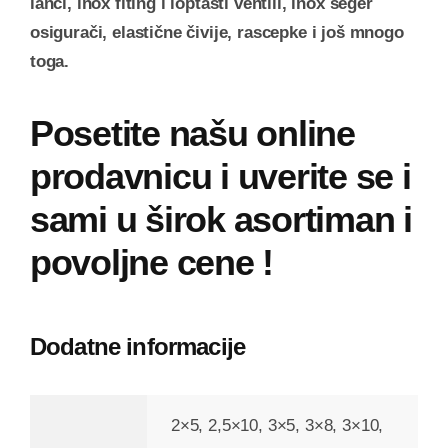
lanci, inox fiting i loptasti ventili, inox seger
osigurači, elastične čivije, rascepke i još mnogo
toga.
Posetite našu online
prodavnicu i uverite se i
sami u širok asortiman i
povoljne cene !
Dodatne informacije
2×5, 2,5×10, 3×5, 3×8, 3×10,