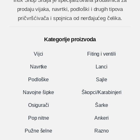
Inox Shop Srbija
je specijalizovana prodavnica za
prodaju vijaka, navrtki, podloški i drugih tipova
pričvršćivača i spojnica od nerđajućeg čelika.
Kategorije proizvoda
Vijci
Fiting i ventili
Navrtke
Lanci
Podloške
Sajle
Navojne šipke
Škopci/Karabinjeri
Osigurači
Šarke
Pop nitne
Ankeri
Pužne šelne
Razno