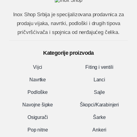
Inox Shop Srbija
je specijalizovana prodavnica za
prodaju vijaka, navrtki, podloški i drugih tipova
pričvršćivača i spojnica od nerđajućeg čelika.
Kategorije proizvoda
Vijci
Fiting i ventili
Navrtke
Lanci
Podloške
Sajle
Navojne šipke
Škopci/Karabinjeri
Osigurači
Šarke
Pop nitne
Ankeri