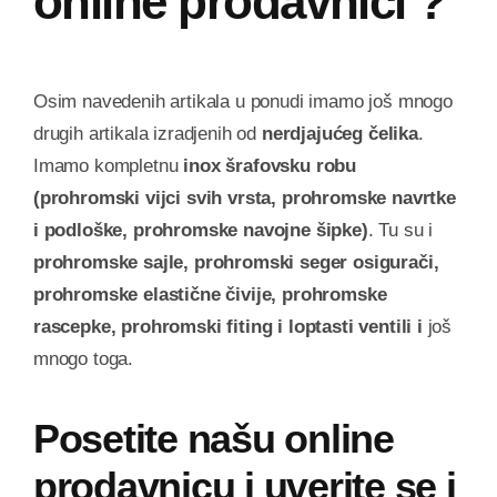
online prodavnici ?
Osim navedenih artikala u ponudi imamo još mnogo
drugih artikala izradjenih od
nerdjajućeg čelika
.
Imamo kompletnu
inox šrafovsku robu
(prohromski vijci svih vrsta, prohromske navrtke
i podloške, prohromske navojne šipke)
. Tu su i
prohromske sajle, prohromski seger osigurači,
prohromske elastične čivije, prohromske
rascepke, prohromski fiting i loptasti ventili i
još
mnogo toga.
Posetite našu online
prodavnicu i uverite se i