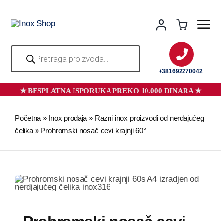
Skip
to
content
Products
search
+381692270042
Početna
»
Inox prodaja
»
Razni inox proizvodi od nerđajućeg
čelika
»
Prohromski nosač cevi krajnji 60°