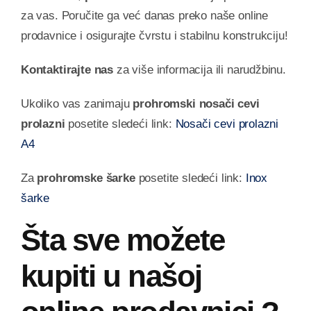
za vas. Poručite ga već danas preko naše online
prodavnice i osigurajte čvrstu i stabilnu konstrukciju!
Kontaktirajte nas
za više informacija ili narudžbinu.
Ukoliko vas zanimaju
prohromski nosači cevi
prolazni
posetite sledeći link:
Nosači cevi prolazni
A4
Za
prohromske šarke
posetite sledeći link:
Inox
šarke
Šta sve možete
kupiti u našoj