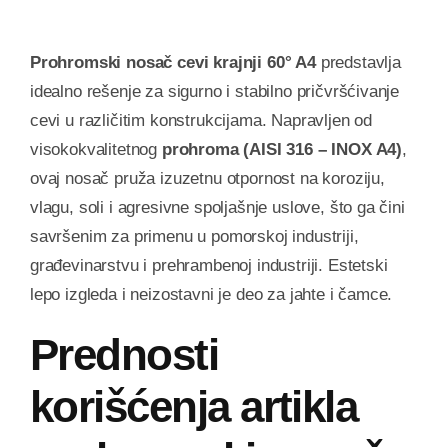
Prohromski nosač cevi krajnji
60° A4
predstavlja
idealno rešenje za sigurno i stabilno pričvršćivanje
cevi u različitim konstrukcijama. Napravljen od
visokokvalitetnog
prohroma (AISI 316 – INOX A4)
,
ovaj nosač pruža izuzetnu otpornost na koroziju,
vlagu, soli i agresivne spoljašnje uslove, što ga čini
savršenim za primenu u pomorskoj industriji,
građevinarstvu i prehrambenoj industriji. Estetski
lepo izgleda i neizostavni je deo za jahte i čamce.
Prednosti
korišćenja artikla