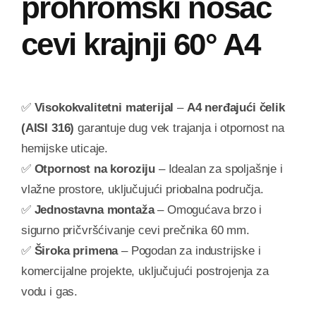
prohromski
nosač
cevi krajnji 60° A4
✅
Visokokvalitetni materijal
–
A4 nerđajući čelik
(AISI 316)
garantuje dug vek trajanja i otpornost na
hemijske uticaje.
✅
Otpornost na koroziju
– Idealan za spoljašnje i
vlažne prostore, uključujući priobalna područja.
✅
Jednostavna montaža
– Omogućava brzo i
sigurno pričvršćivanje cevi prečnika 60 mm.
✅
Široka primena
– Pogodan za industrijske i
komercijalne projekte, uključujući postrojenja za
vodu i gas.