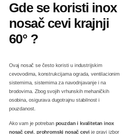
Gde se koristi inox
nosač cevi krajnji
60°
?
Ovaj nosač se često koristi u industrijskim
cevovodima, konstrukcijama ograda, ventilacionim
sistemima, sistemima za navodnjavanje i na
brodovima. Zbog svojih vrhunskih mehaničkih
osobina, osigurava dugotrajnu stabilnost i
pouzdanost.
Ako vam je potreban
pouzdan i kvalitetan inox
nosač cevi
,
prohromski nosač cevi
je pravi izbor