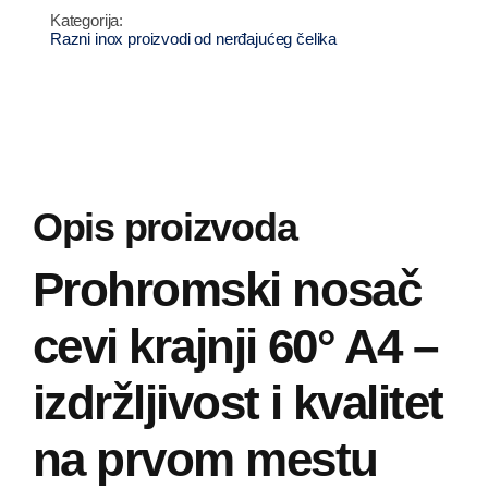
krajnji
Razni inox proizvodi od nerđajućeg čelika
60°
količina
Opis proizvoda
Prohromski nosač
cevi krajnji 60° A4 –
izdržljivost i kvalitet
na prvom mestu