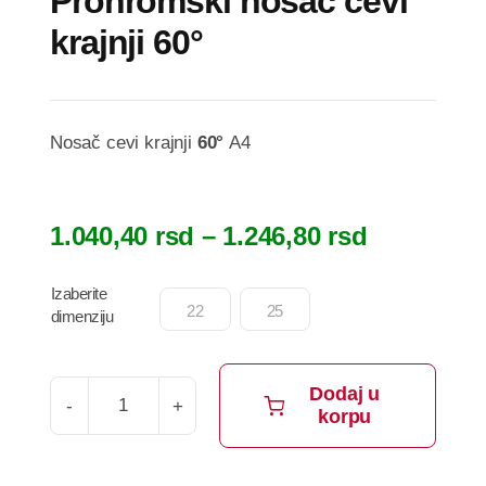
Prohromski nosač cevi
krajnji 60°
Nosač cevi krajnji
60°
A4
Raspon
1.040,40
rsd
–
1.246,80
rsd
cena:
od
Izaberite

22
25
dimenziju
1.040,40 
do
1.246,80 
Dodaj u
korpu
Prohromski
nosač
cevi