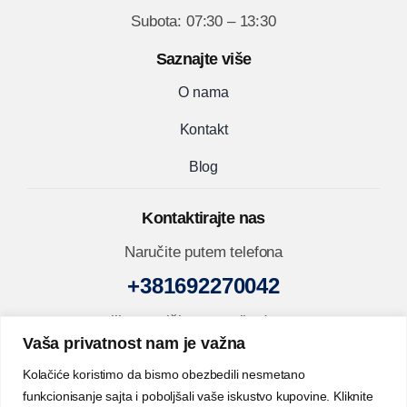
Subota: 07:30 – 13:30
Saznajte više
O nama
Kontakt
Blog
Kontaktirajte nas
Naručite putem telefona
+381692270042
ili nam pišite na mejl adresu
Vaša privatnost nam je važna
prodaja@inox-shop.rs
Kolačiće koristimo da bismo obezbedili nesmetano
funkcionisanje sajta i poboljšali vaše iskustvo kupovine. Kliknite
Pratite nas na društvenim mrežama