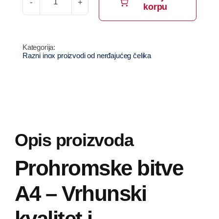
korpu
Prohromske
bitve
A4
količina
Razni inox proizvodi od nerđajućeg čelika
Opis proizvoda
Prohromske bitve
A4 – Vrhunski
kvalitet i