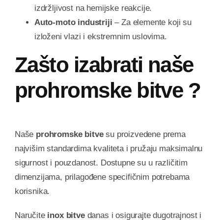
izdržljivost na hemijske reakcije.
Auto-moto industriji
– Za elemente koji su
izloženi vlazi i ekstremnim uslovima.
Zašto izabrati naše
prohromske bitve ?
Naše
prohromske bitve
su proizvedene prema
najvišim standardima kvaliteta i pružaju maksimalnu
sigurnost i pouzdanost. Dostupne su u različitim
dimenzijama, prilagođene specifičnim potrebama
korisnika.
Naručite
inox bitve
danas i osigurajte dugotrajnost i