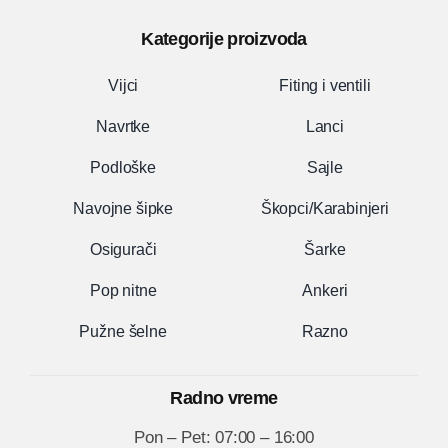
Kategorije proizvoda
Vijci
Fiting i ventili
Navrtke
Lanci
Podloške
Sajle
Navojne šipke
Škopci/Karabinjeri
Osigurači
Šarke
Pop nitne
Ankeri
Pužne šelne
Razno
Radno vreme
Pon – Pet: 07:00 – 16:00