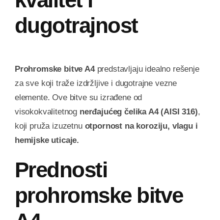
dugotrajnost
Prohromske bitve A4
predstavljaju idealno rešenje
za sve koji traže izdržljive i dugotrajne vezne
elemente. Ove bitve su izrađene od
visokokvalitetnog
nerđajućeg čelika A4 (AISI 316)
,
koji pruža izuzetnu
otpornost na koroziju, vlagu i
hemijske uticaje.
Prednosti
prohromske bitve