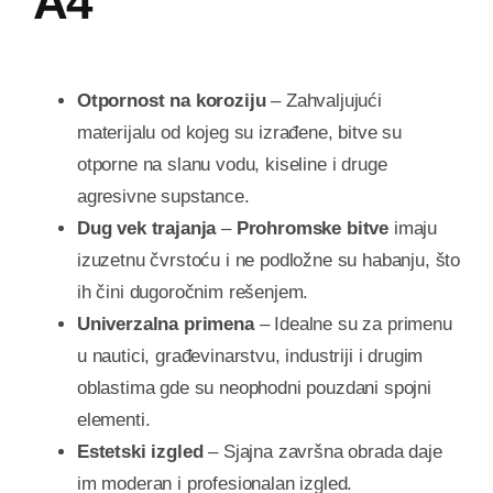
A4
Otpornost na koroziju
– Zahvaljujući
materijalu od kojeg su izrađene, bitve su
otporne na slanu vodu, kiseline i druge
agresivne supstance.
Dug vek trajanja
–
Prohromske bitve
imaju
izuzetnu čvrstoću i ne podložne su habanju, što
ih čini dugoročnim rešenjem.
Univerzalna primena
– Idealne su za primenu
u nautici, građevinarstvu, industriji i drugim
oblastima gde su neophodni pouzdani spojni
elementi.
Estetski izgled
– Sjajna završna obrada daje
im moderan i profesionalan izgled.