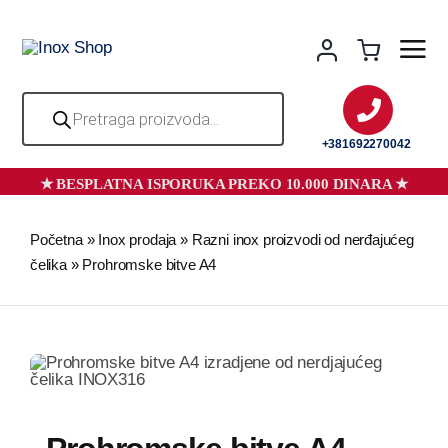
Skip
to
content
Products
search
+381692270042
Početna
»
Inox prodaja
»
Razni inox proizvodi od nerđajućeg
čelika
»
Prohromske bitve A4