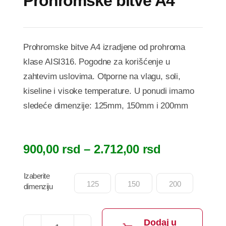
Prohromske bitve A4
Prohromske bitve A4 izradjene od prohroma
klase AISI316. Pogodne za korišćenje u
zahtevim uslovima. Otporne na vlagu, soli,
kiseline i visoke temperature. U ponudi imamo
sledeće dimenzije: 125mm, 150mm i 200mm
Raspon
900,00
rsd
–
2.712,00
rsd
cena:
od
Izaberite

125
150
200
dimenziju
900,00 rsd
do
2.712,00 rs
Dodaj u