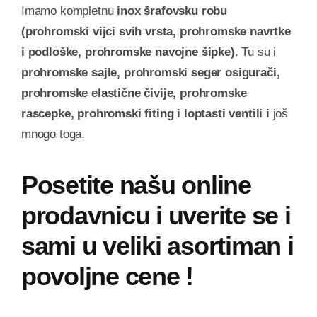
Imamo kompletnu
inox šrafovsku robu
(prohromski vijci svih vrsta, prohromske navrtke
i podloške, prohromske navojne šipke)
. Tu su i
prohromske sajle, prohromski seger osigurači,
prohromske elastične čivije, prohromske
rascepke, prohromski fiting i loptasti ventili i
još
mnogo toga.
Posetite našu online
prodavnicu i uverite se i
sami u veliki asortiman i
povoljne cene !