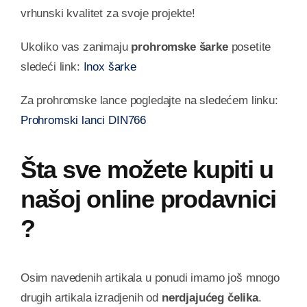
vrhunski kvalitet za svoje projekte!
Ukoliko vas zanimaju
prohromske šarke
posetite
sledeći link:
Inox šarke
Za prohromske lance pogledajte na sledećem linku:
Prohromski lanci DIN766
Šta sve možete kupiti u
našoj online prodavnici
?
Osim navedenih artikala u ponudi imamo još mnogo
drugih artikala izradjenih od
nerdjajućeg čelika
.