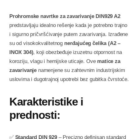
Prohromske navrtke za zavarivanje DIN929 A2
predstavljaju idealno rešenje kada je potrebno trajno
i sigurno pričvršćivanje putem zavarivanja. Izrađene
su od visokokvalitetnog
nerđajućeg čelika (A2 –
INOX 304)
, koji obezbeđuje izuzetnu otpornost na
koroziju, vlagu i hemijske uticaje. Ove
matice za
zavarivanje
namenjene su zahtevnim industrijskim
uslovima i dugotrajnoj upotrebi bez gubitka čvrstoće.
Karakteristike i
prednosti:
✅
Standard DIN 929
– Precizno definisan standard