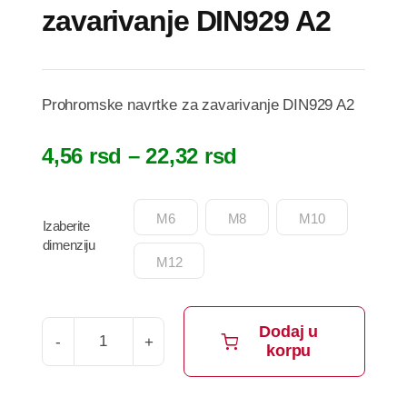
zavarivanje DIN929 A2
Prohromske navrtke za zavarivanje DIN929 A2
Raspon
4,56
rsd
–
22,32
rsd
cena:
od

M6
M8
M10
Izaberite
4,56 rsd
dimenziju
do
M12
22,32 rsd
Dodaj u
korpu
Prohromske
navrtke
za