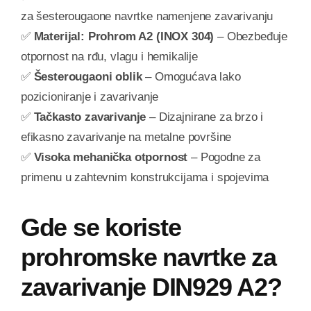
za šesterougaone navrtke namenjene zavarivanju
✅
Materijal: Prohrom A2 (INOX 304)
– Obezbeđuje
otpornost na rđu, vlagu i hemikalije
✅
Šesterougaoni oblik
– Omogućava lako
pozicioniranje i zavarivanje
✅
Tačkasto zavarivanje
– Dizajnirane za brzo i
efikasno zavarivanje na metalne površine
✅
Visoka mehanička otpornost
– Pogodne za
primenu u zahtevnim konstrukcijama i spojevima
Gde se koriste
prohromske navrtke za
zavarivanje DIN929 A2?