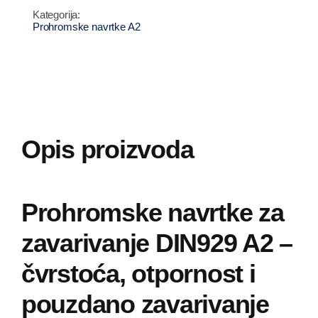
zavarivanje
Prohromske navrtke A2
DIN929
A2
količina
Opis proizvoda
Prohromske navrtke za
zavarivanje DIN929 A2 –
čvrstoća, otpornost i
pouzdano zavarivanje