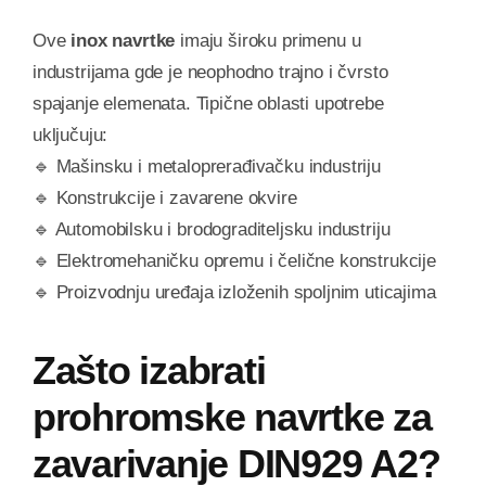
Ove
inox navrtke
imaju široku primenu u
industrijama gde je neophodno trajno i čvrsto
spajanje elemenata. Tipične oblasti upotrebe
uključuju:
🔹 Mašinsku i metaloprerađivačku industriju
🔹 Konstrukcije i zavarene okvire
🔹 Automobilsku i brodograditeljsku industriju
🔹 Elektromehaničku opremu i čelične konstrukcije
🔹 Proizvodnju uređaja izloženih spoljnim uticajima
Zašto izabrati
prohromske navrtke za
zavarivanje DIN929 A2?