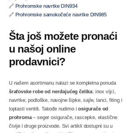
🔗
Prohromske navrtke DIN934
🔗
Prohromske samokočeće navrtke DIN985
Šta još možete pronaći
u našoj online
prodavnici?
U našem asortimanu nalazi se kompletna ponuda
šrafovske robe od nerđajućeg čelika
: inox vijci,
navrtke, podloške, navojne šipke, sajle, lanci, fiting i
loptasti ventili. Takođe nudimo i
osigurače od
prohroma
– seger osigurače, rascepke, elastične
čivije i druge proizvode. Svi artikli dostupni su u