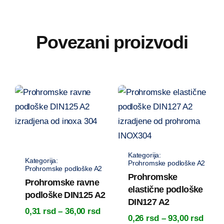
Povezani proizvodi
Prohromske podloške A2
Prohromske podloške A2
Prohromske
Prohromske ravne
elastične podloške
podloške DIN125 A2
DIN127 A2
Raspon
0,31
rsd
–
36,00
rsd
Rasp
0,26
rsd
–
93,00
rsd
cena: