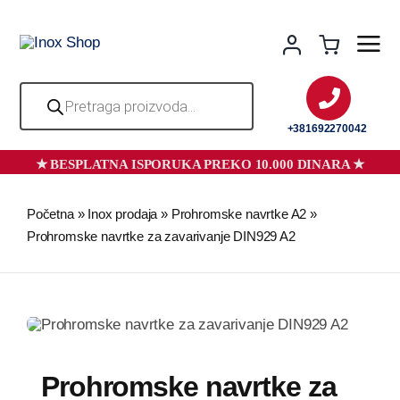
Skip
to
content
Products
search
+381692270042
Početna
»
Inox prodaja
»
Prohromske navrtke A2
»
Prohromske navrtke za zavarivanje DIN929 A2
Prohromske navrtke za