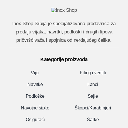
Inox Shop Srbija
je specijalizovana prodavnica za
prodaju vijaka, navrtki, podloški i drugih tipova
pričvršćivača i spojnica od nerđajućeg čelika.
Kategorije proizvoda
Vijci
Fiting i ventili
Navrtke
Lanci
Podloške
Sajle
Navojne šipke
Škopci/Karabinjeri
Osigurači
Šarke