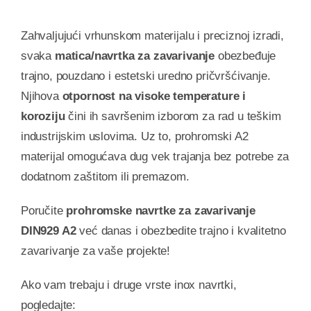
Zahvaljujući vrhunskom materijalu i preciznoj izradi,
svaka
matica/navrtka za zavarivanje
obezbeđuje
trajno, pouzdano i estetski uredno pričvršćivanje.
Njihova
otpornost na visoke temperature i
koroziju
čini ih savršenim izborom za rad u teškim
industrijskim uslovima. Uz to, prohromski A2
materijal omogućava dug vek trajanja bez potrebe za
dodatnom zaštitom ili premazom.
Poručite
prohromske navrtke za zavarivanje
DIN929 A2
već danas i obezbedite trajno i kvalitetno
zavarivanje za vaše projekte!
Ako vam trebaju i druge vrste inox navrtki,
pogledajte: