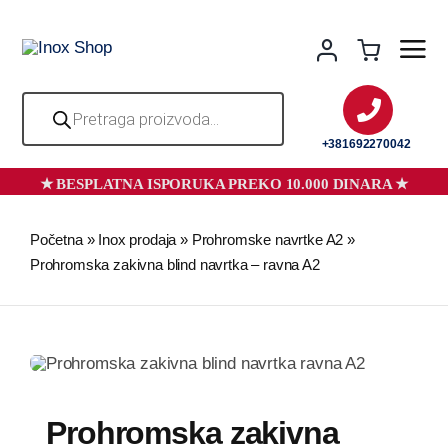
Skip
to
content
Products
search
+381692270042
Početna
»
Inox prodaja
»
Prohromske navrtke A2
»
Prohromska zakivna blind navrtka – ravna A2
Prohromska zakivna