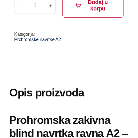
Dodaj u
korpu
Prohromska
zakivna
blind
navrtka
Prohromske navrtke A2
-
ravna
A2
količina
Opis proizvoda
Prohromska zakivna
blind navrtka ravna A2 –